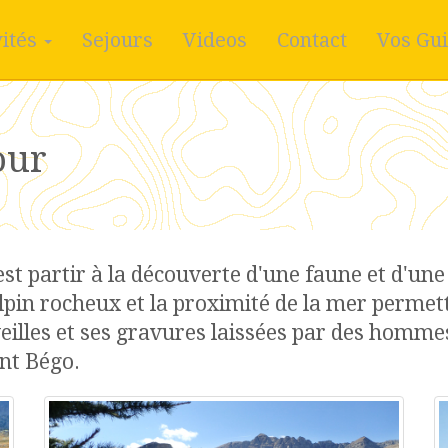
vités
Sejours
Videos
Contact
Vos Gu
our
 partir à la découverte d'une faune et d'une f
lpin rocheux et la proximité de la mer permett
veilles et ses gravures laissées par des homm
nt Bégo.