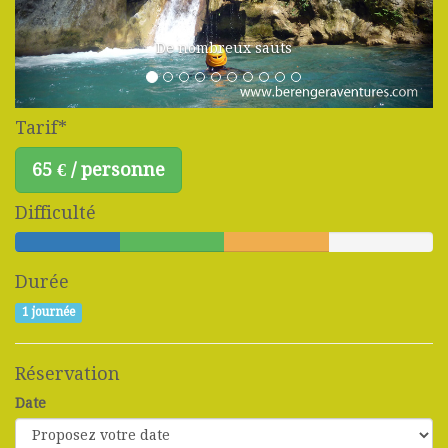
De nombreux sauts
Tarif*
65 € / personne
Difficulté
Durée
1 journée
Réservation
Date